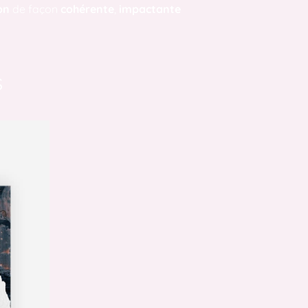
on
de façon
cohérente
,
impactante
s