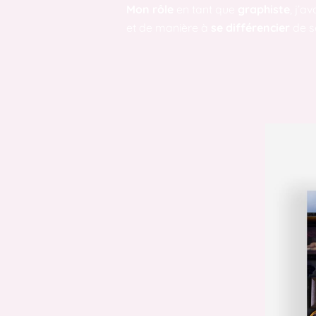
Mon rôle
en tant que
graphiste
, j’a
et de manière à
se différencier
de s