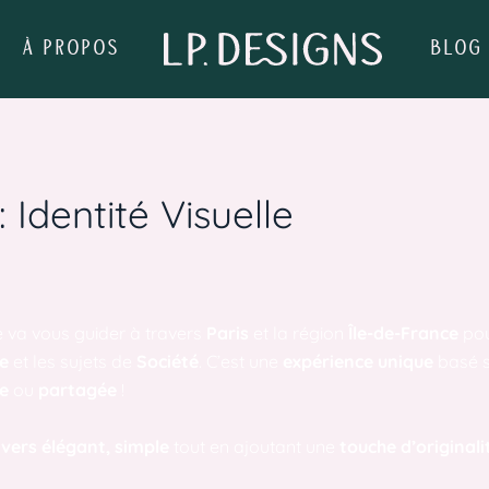
À PROPOS
BLOG
 Identité Visuelle
e va vous guider à travers
Paris
et la région
Île-de-France
pou
e
et les sujets de
Société
. C’est une
expérience unique
basé 
e
ou
partagée
!
ivers élégant, simple
tout en ajoutant une
touche d’original