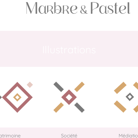
Illustrations
atrimoine
Société
Médiati