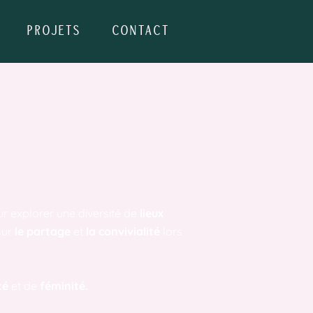
PROJETS
CONTACT
r explorer une diversité de
lieux
sur
le partage
et
la convivialité
lors
ité
et de
féminité.