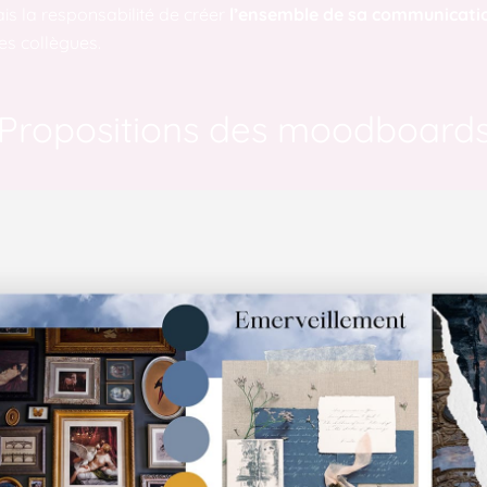
vais la responsabilité de créer
l’ensemble de sa communicati
es collègues.
Propositions des moodboard