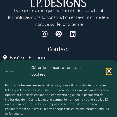
Designer de marque, partenaire des coachs et
formatrices dans la construction et l’évolution de leur
marque sur le long terme.
I
P
L
n
i
i
s
n
n
t
t
k
Contact
a
e
e
Basée en Bretagne
g
r
d
contact@lp-designs.fr
Gérer le consentement aux
r
e
i
cookies
a
s
n
Lundi - Vendredi : 10h/19h
m
t
Uniquement sur rendez-vous
Pour offrir les meilleures expériences, nous utilisons des technologies
telles que les cookies pour stocker et/ou accéder aux informations des
appareils. Le fait de consentir à ces technologies nous permettra de
Menu
traiter des données telles que le comportement de navigation ou les ID
uniques sur ce site. Le fait de ne pas consentir ou de retirer son
Accueil
consentement peut avoir un effet négatif sur certaines caractéristiques
A propos
et fonctions.
Blog